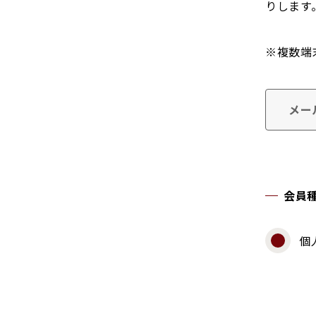
りします
※複数端
メー
会員
個