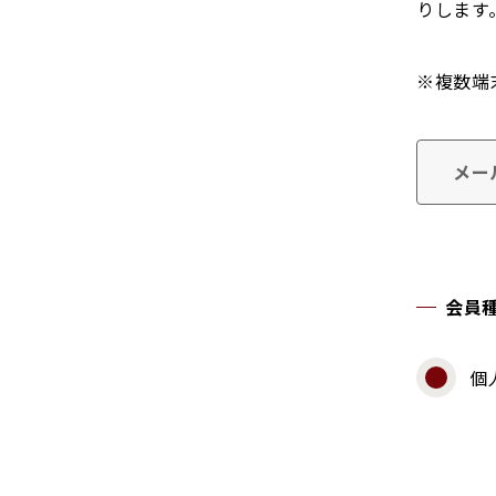
りします
※複数端
メー
会員
個