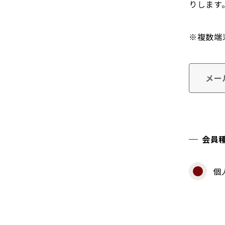
りします
※複数端
メー
会員
個