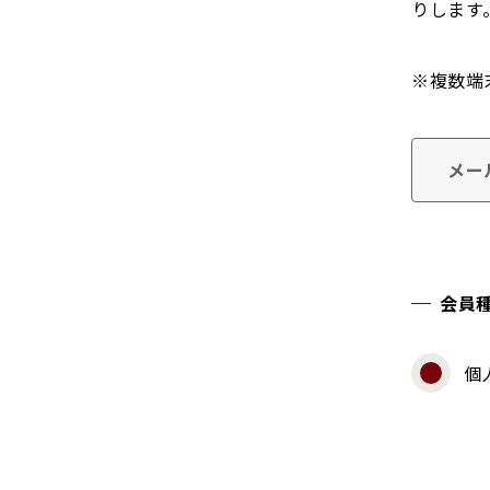
りします
※複数端
メー
会員
個