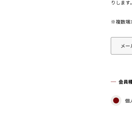
りします
※複数端
メー
会員
個