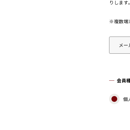
りします
※複数端
メー
会員
個