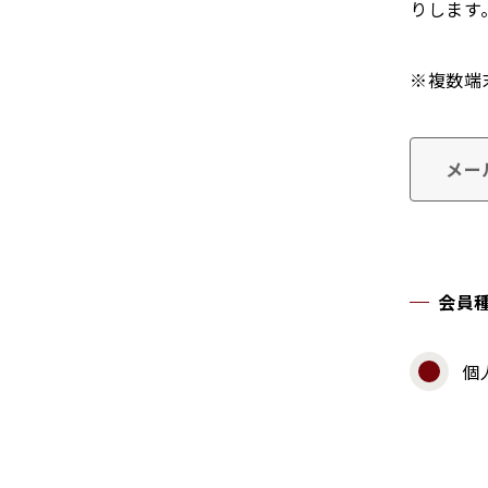
りします
※複数端
メー
会員
個