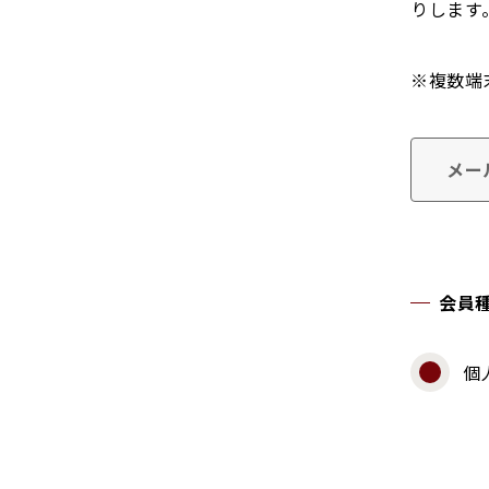
りします
※複数端
メー
会員
個