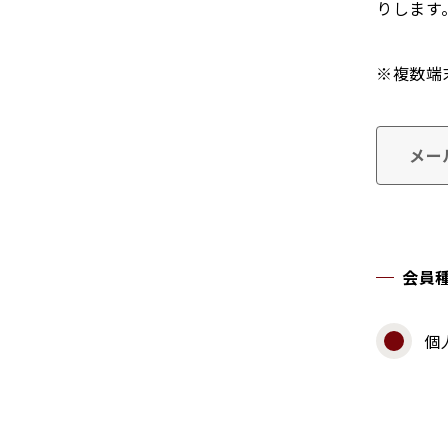
りします
※複数端
メー
会員
個