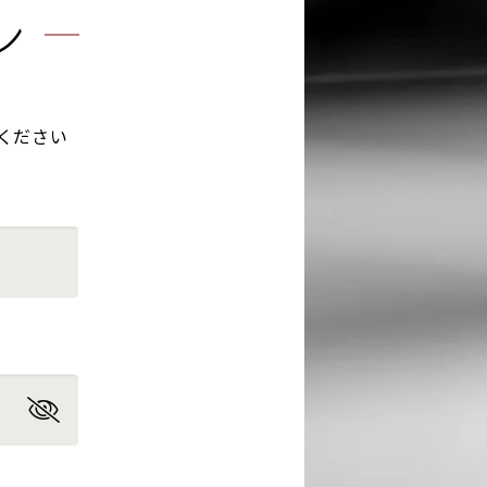
ン
ください