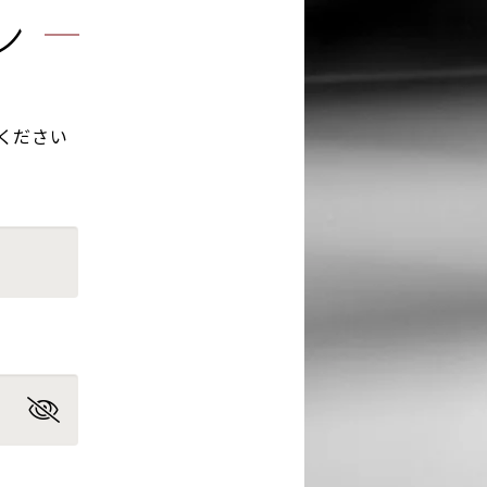
ン
ください