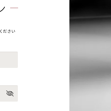
ン
ください