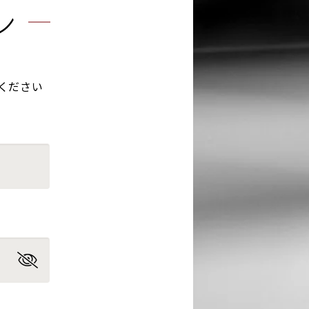
ン
ください