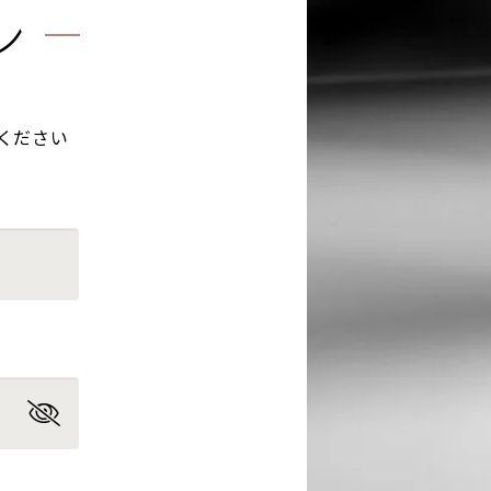
ン
ください