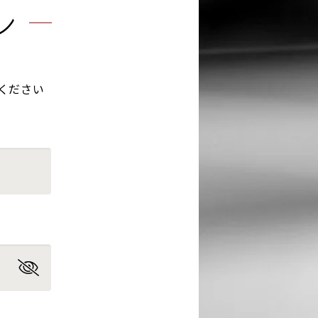
ン
ください