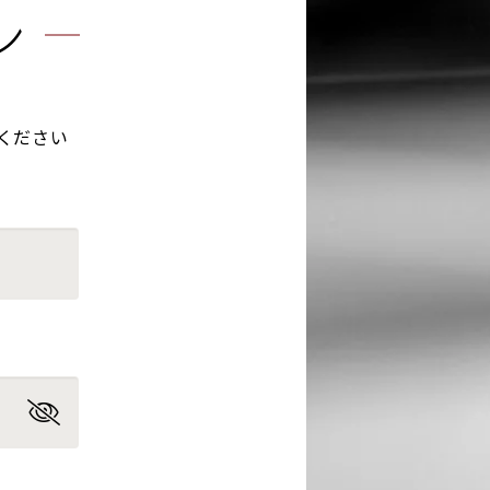
ン
ください