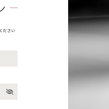
ン
ください