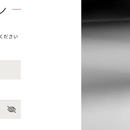
ン
ください