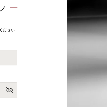
ン
ください