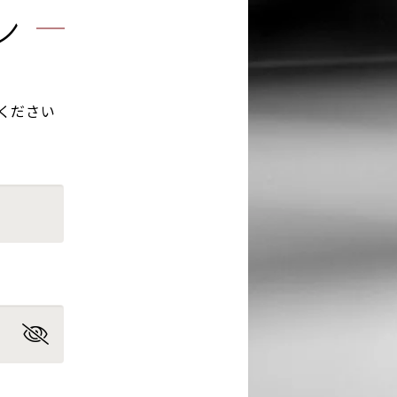
ン
ください