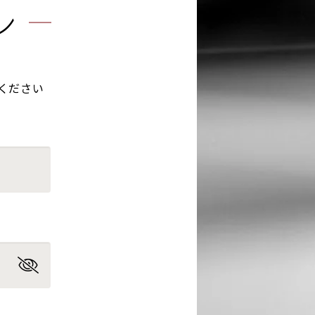
ン
ください