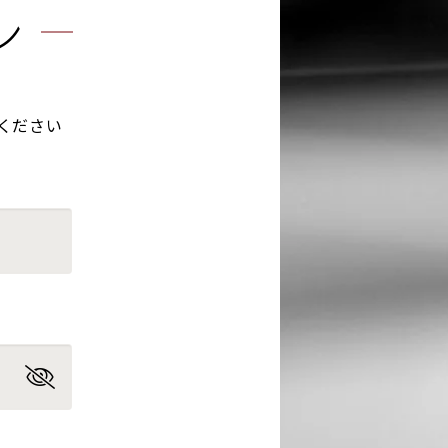
ン
ください