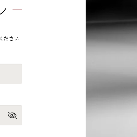
ン
ください