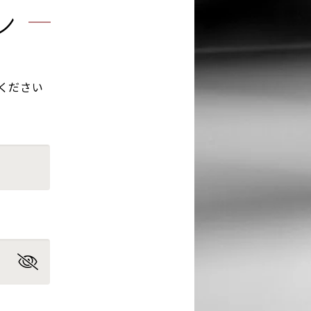
ン
ください