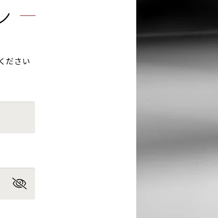
ン
ください