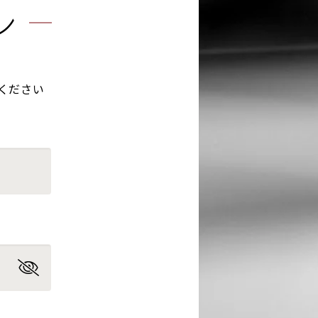
ン
ください