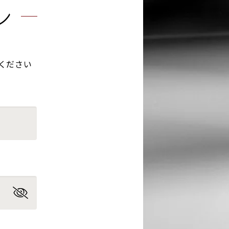
ン
ください