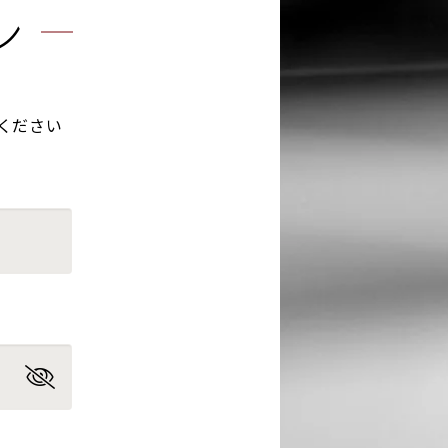
ン
ください