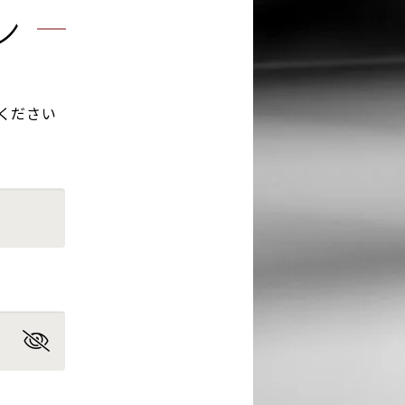
ン
ください