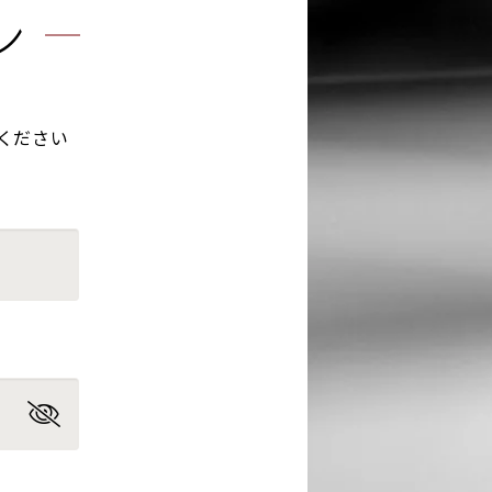
ン
ください