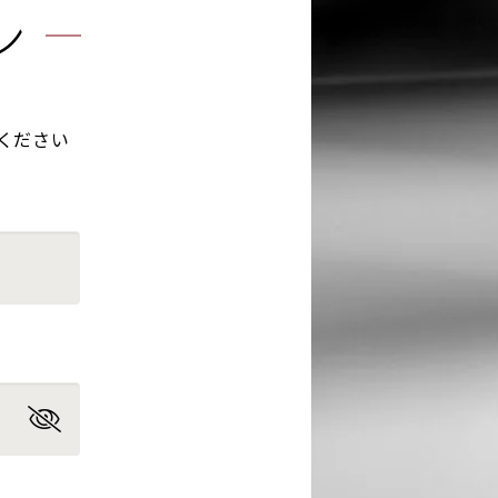
ン
ください