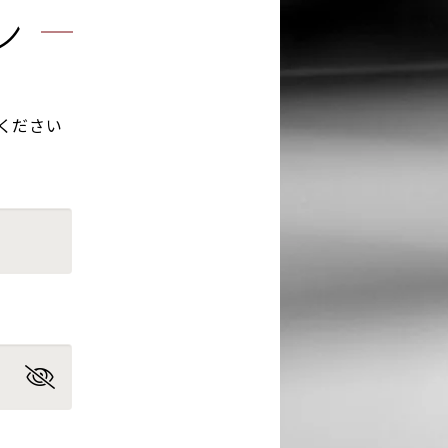
ン
ください