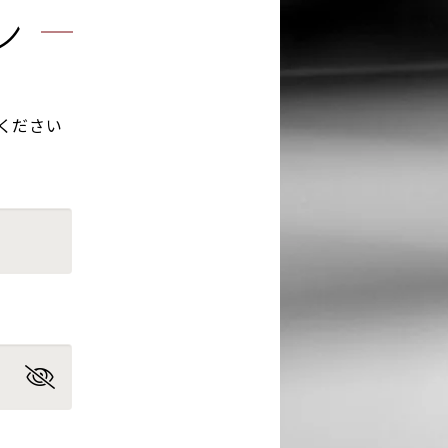
ン
ください