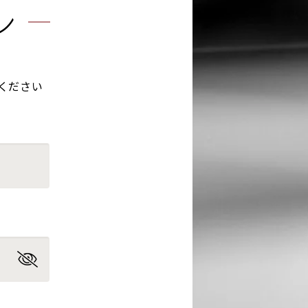
ン
ください