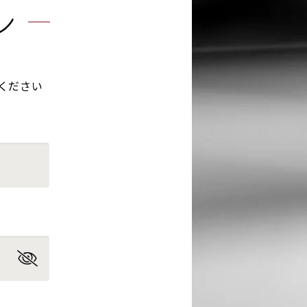
ン
ください